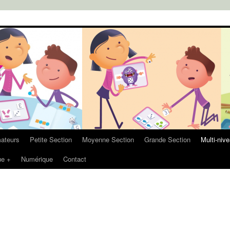
ateurs
Petite Section
Moyenne Section
Grande Section
Multi-niv
ue +
Numérique
Contact