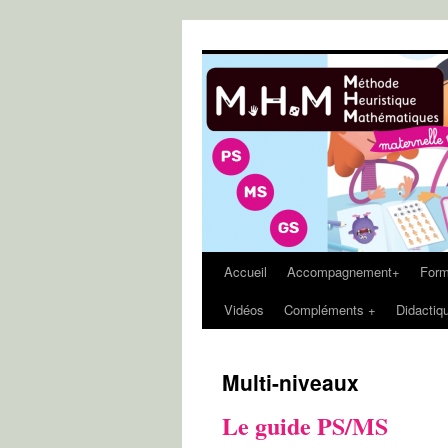
Aller
au
contenu
Accueil
Accompagnement+
Form
Vidéos
Compléments +
Didactiq
Multi-niveaux
Le guide PS/MS