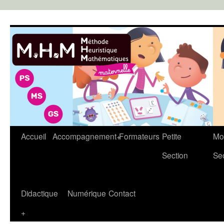
Aller
au
contenu
Accueil
Accompagnement+
Formateurs
Petite
Mo
Section
Se
Didactique
Numérique
Contact
+