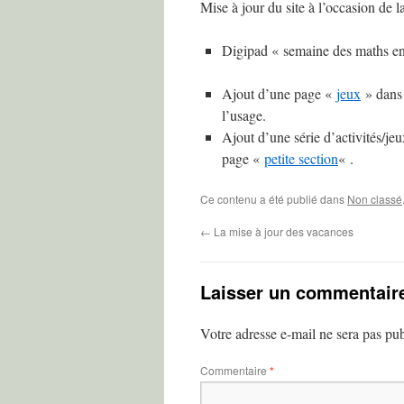
Mise à jour du site à l’occasion de 
Digipad « semaine des maths en
Ajout d’une page «
jeux
» dans 
l’usage.
Ajout d’une série d’activités/je
page «
petite section
« .
Ce contenu a été publié dans
Non classé
←
La mise à jour des vacances
Laisser un commentair
Votre adresse e-mail ne sera pas pub
Commentaire
*