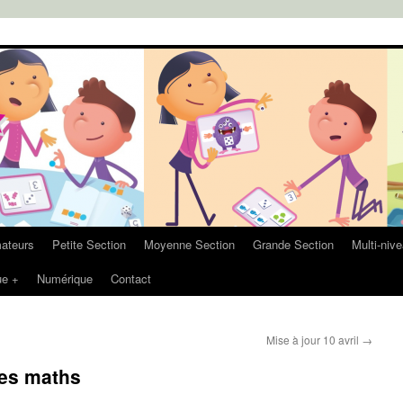
ateurs
Petite Section
Moyenne Section
Grande Section
Multi-niv
ue +
Numérique
Contact
Mise à jour 10 avril
→
des maths