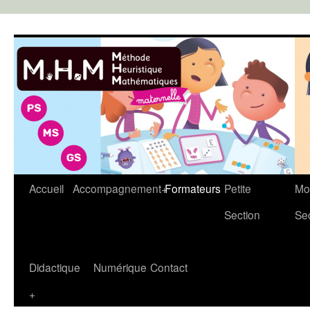
Aller
au
contenu
Accueil
Accompagnement+
Formateurs
Petite
Mo
Section
Se
Didactique
Numérique
Contact
+