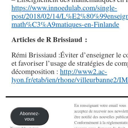
https://www.innoedulab.com/single-
post/2018/02/14/L%E2%80%99enseign
math%C3%A9matiques-en-Finlande
Articles de R Brissiaud :
Rémi Brissiaud :Éviter d’enseigner le
et favoriser l’usage de stratégies de com
décomposition :
http://www2.ac-
lyon.fr/etab/ien/rhone/villeurbanne2/I
En renseignant votre email vous
acceptez de recevoir nos newslett
Abonnez-
être notifié des nouvelles publica
vous
Conformément à la réglementati