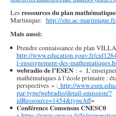
ressources du plan mathématique
Les
Martinique:
http://site.ac-martinique.f
Mais aussi:
Prendre connaissance du plan VI
http://www.education.gouv.fr/cid12
l-enseignement-des-mathematiques.h
webradio de l’ESEN
: « L’enseigne
mathématiques à l’école primaire : éta
perspectives » :
http://www.esen.educa
par-type/webradio/detail-emission/?
idRessource=1454&typeAff
=
Conférence Consensus CNESC0
:
https://www.cnesco.fr/fr/numeratio